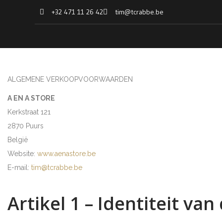
+32 471 11 26 42
tim@tcrabbe.be
ALGEMENE VERKOOPVOORWAARDEN
A EN A STORE
Kerkstraat 121
2870 Puurs
België
Website:
www.aenastore.be
E-mail:
tim@tcrabbe.be
Artikel 1 – Identiteit v