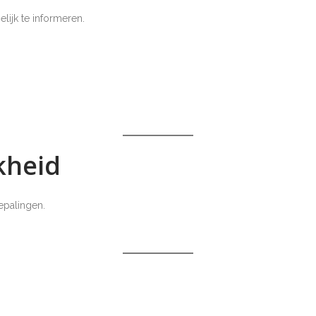
lijk te informeren.
kheid
epalingen.