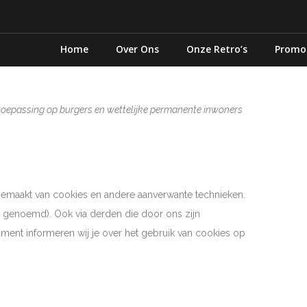
Home
Over Ons
Onze Retro’s
Promo
n toepassing op burgers en wettelijke permanente inwoners
kgemaakt van cookies en andere aanverwante technieken.
n genoemd). Ook via derden die door ons zijn
ment informeren wij je over het gebruik van cookies op