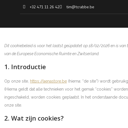
+32 471 11 26 42
tim@tcrabbe.be
Dit cookiebeleid is voor het laatst geüpdatet op 18/02/2026 en is va
van de Europese Economische Ruimte en Zwitserland.
1. Introductie
Op onze site,
https://aenastore.be
(hierna: “de site”) wordt gebrui
(Hierna geldt dat alle technieken voor het gemak “cookies” worde
ingeschakeld, worden cookies geplaatst. In het onderstaande docu
onze site.
2. Wat zijn cookies?