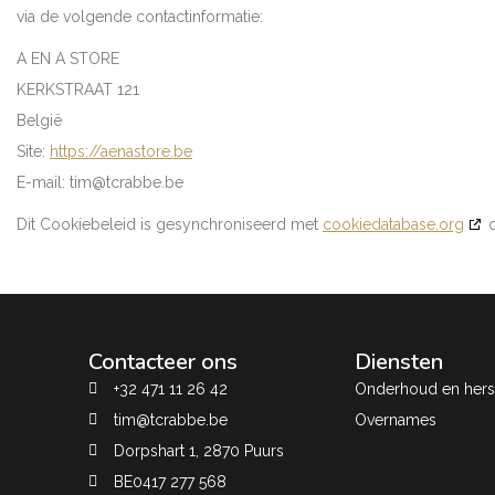
via de volgende contactinformatie:
A EN A STORE
KERKSTRAAT 121
België
Site:
https://aenastore.be
E-mail:
tim@
tcrabbe.be
Dit Cookiebeleid is gesynchroniseerd met
cookiedatabase.org
o
Contacteer ons
Diensten
+32 471 11 26 42
Onderhoud en herst
tim@tcrabbe.be
Overnames
Dorpshart 1, 2870 Puurs
BE0417 277 568