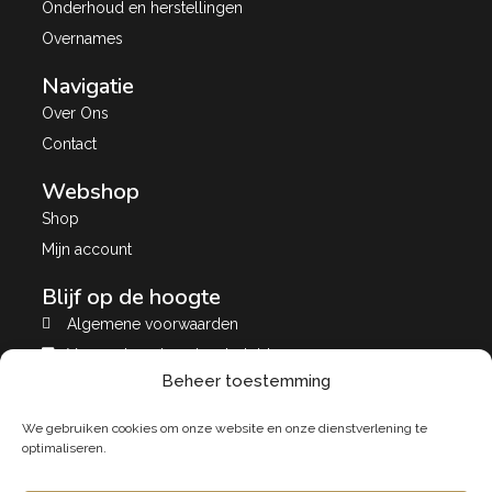
Onderhoud en herstellingen
Overnames
Navigatie
Over Ons
Contact
Webshop
Shop
Mijn account
Blijf op de hoogte
Algemene voorwaarden
Verzend- en leveringsbeleid
Beheer toestemming
Privacybeleid
A&A store Puurs
We gebruiken cookies om onze website en onze dienstverlening te
A&A Store
optimaliseren.
Tweedehands