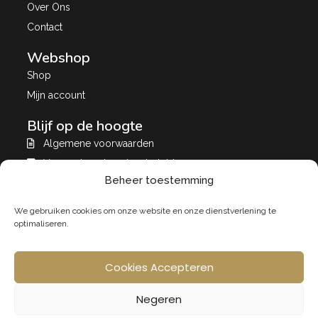
Over Ons
Contact
Webshop
Shop
Mijn account
Blijf op de hoogte
Algemene voorwaarden
Verzend- en leveringsbeleid
Beheer toestemming
Privacybeleid
A&A store Puurs
We gebruiken cookies om onze website en onze dienstverlening te
A&A Store
optimaliseren.
Tweedehands
Cookies Accepteren
Negeren
A & A Store
2026