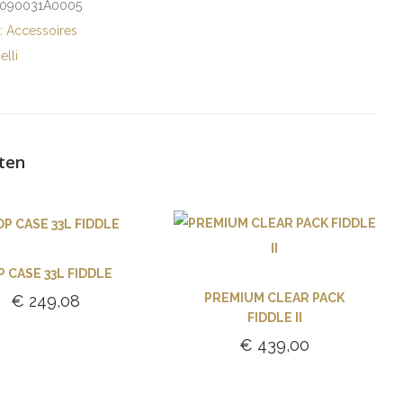
090031A0005
e:
Accessoires
elli
ten
 CASE 33L FIDDLE
PREMIUM CLEAR PACK
€
249,08
FIDDLE II
Toevoegen aan
€
439,00
winkelwagen
Toevoegen aan
winkelwagen