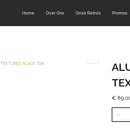
Home
Over Ons
Onze Retro’s
Promos
ALU
TE
€
89,0