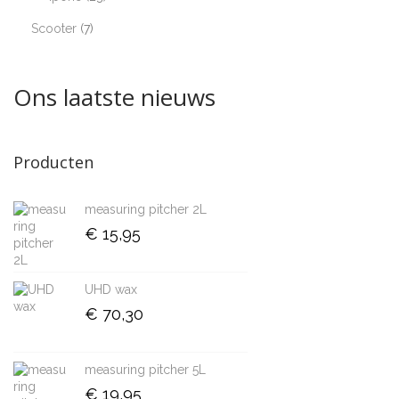
Scooter
7
Ons laatste nieuws
Producten
measuring pitcher 2L
€
15,95
UHD wax
€
70,30
measuring pitcher 5L
€
19,95