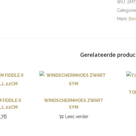
SKU:
2MT
Categori
Merk:
Ben
Gerelateerde produc
TOP
FIDDLE II
WINDSCHERMHOES ZWART
LL 22CM
SYM
,76
Lees verder
gen aan
lwagen