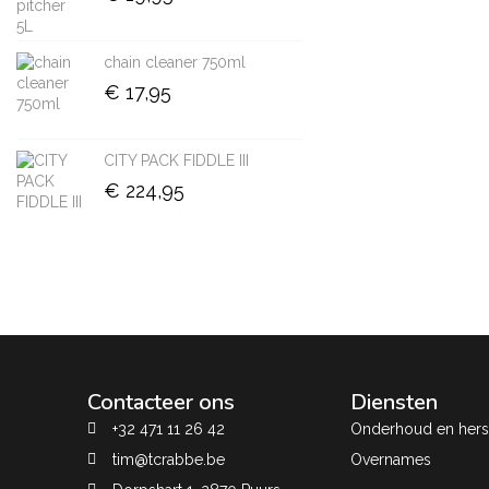
chain cleaner 750ml
€
17,95
CITY PACK FIDDLE III
€
224,95
Contacteer ons
Diensten
+32 471 11 26 42
Onderhoud en herst
tim@tcrabbe.be
Overnames