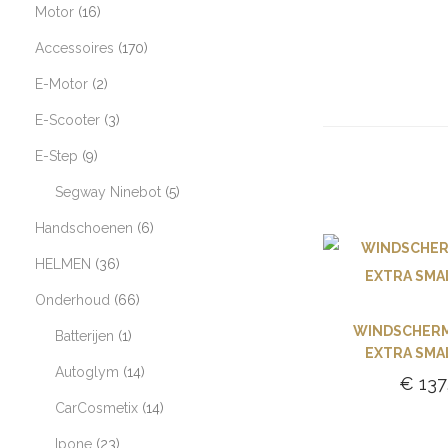
Motor
16
Accessoires
170
E-Motor
2
E-Scooter
3
E-Step
9
Segway Ninebot
5
Handschoenen
6
HELMEN
36
Onderhoud
66
WINDSCHERM 
Batterijen
1
EXTRA SMA
Autoglym
14
€
137
CarCosmetix
14
Toevoe
Ipone
23
winke