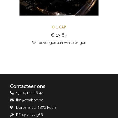
OIL CAP
€
13,89
Toevoegen aan winkelwagen
Contacteer ons
+32 471 11 26 42
tim@tcrabbe.be
Dorpshart 1, 2870 Puurs
BE0417 277 568