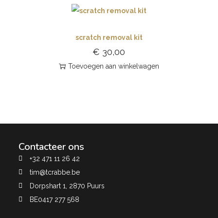
scratch removal kit
€
30,00
Toevoegen aan winkelwagen
Contacteer ons
+32 471 11 26 42
tim@tcrabbe.be
Dorpshart 1, 2870 Puurs
BE0417 277 568