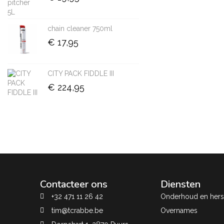
chain cleaner 750ml
€
17,95
CITY PACK FIDDLE III
€
224,95
Contacteer ons
Diensten
+32 471 11 26 42
Onderhoud en herst
tim@tcrabbe.be
Overnames