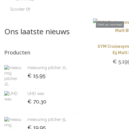
Scooter
7
Niet op voorraad
Ons laatste nieuws
SYM Cruisesym 
Producten
E5 Matt
€
5.19
measuring pitcher 2L
Lees 
€
15,95
UHD wax
€
70,30
measuring pitcher 5L
€
19,95