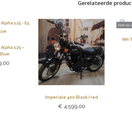
Gerelateerde produc
Niet op 
NH-T
Alpha 125 –
 Blue
9,00
verder
Imperiale 400 Black/red
€
4.599,00
Toevoegen aan
winkelwagen