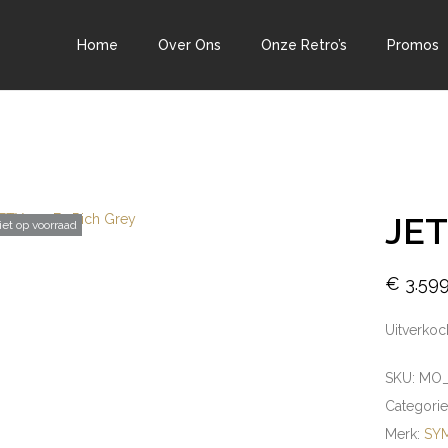
Home
Over Ons
Onze Retro’s
Promos
JET
iet op voorraad
€
3.599
Uitverkoc
SKU:
MO_
Categori
Merk:
SY