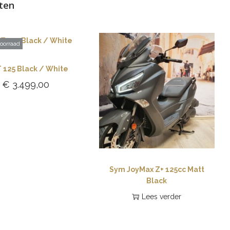
ten
voorraad
 125 Black / White
€
3.499,00
Lees verder
Sym JoyMax Z+ 125cc Matt
Black
Lees verder