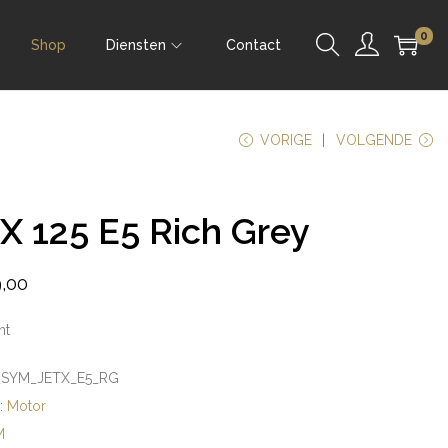
0
Shop
Diensten
Contact
VORIGE
VOLGENDE
X 125 E5 Rich Grey
,00
ht
SYM_JETX_E5_RG
e:
Motor
M