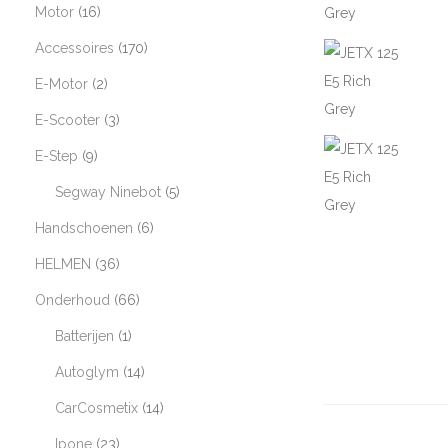
Motor
16
Accessoires
170
E-Motor
2
E-Scooter
3
E-Step
9
Segway Ninebot
5
Handschoenen
6
HELMEN
36
Onderhoud
66
Batterijen
1
Autoglym
14
CarCosmetix
14
Ipone
23