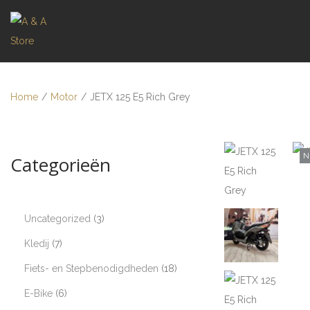
Home
/
Motor
/
JETX 125 E5 Rich Grey
N
Categorieën
Uncategorized
3
Kledij
7
Fiets- en Stepbenodigdheden
18
E-Bike
6