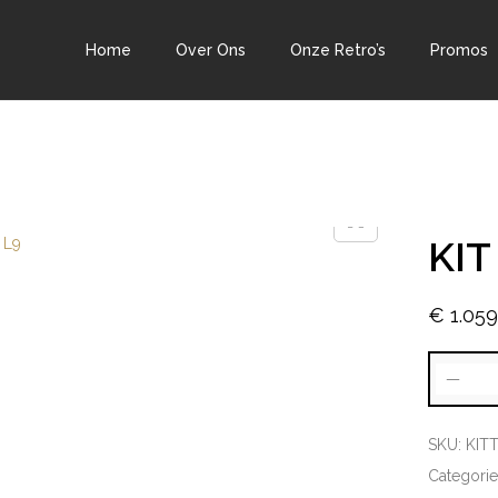
Home
Over Ons
Onze Retro’s
Promos
KIT
€
1.059
SKU:
KIT
Categori