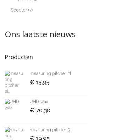
Scooter
7
Ons laatste nieuws
Producten
measuring pitcher 2L
€
15,95
UHD wax
€
70,30
measuring pitcher 5L
€
19,95