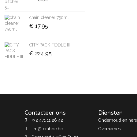
chain cleaner 750ml
€
17,95
CITY PACK FIDDLE III
€
224,95
Contacteer ons
Diensten
+32 471 11 26 42
Onderhoud en herst
tim@tcrabbe.be
Overnames