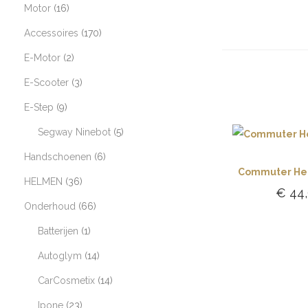
Motor
16
Accessoires
170
E-Motor
2
E-Scooter
3
E-Step
9
Segway Ninebot
5
Handschoenen
6
Commuter He
HELMEN
36
€
44
Onderhoud
66
Toevoe
Batterijen
1
winke
Autoglym
14
CarCosmetix
14
Ipone
23