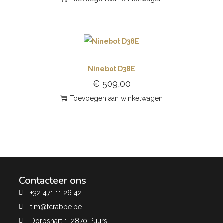
Ninebot D38E
€
509,00
Toevoegen aan winkelwagen
Contacteer ons
+32 471 11 26 42
tim@tcrabbe.be
Dorpshart 1, 2870 Puurs