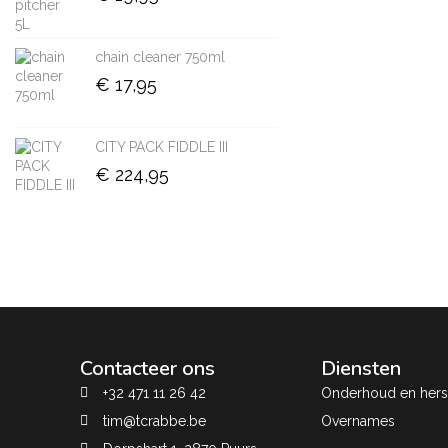
chain cleaner 750ml
€
17,95
CITY PACK FIDDLE III
€
224,95
Contacteer ons
Diensten
+32 471 11 26 42
Onderhoud en herst
tim@tcrabbe.be
Overnames