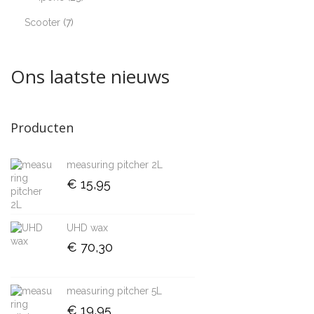
Scooter
7
Ons laatste nieuws
Producten
measuring pitcher 2L
€
15,95
UHD wax
€
70,30
measuring pitcher 5L
€
19,95