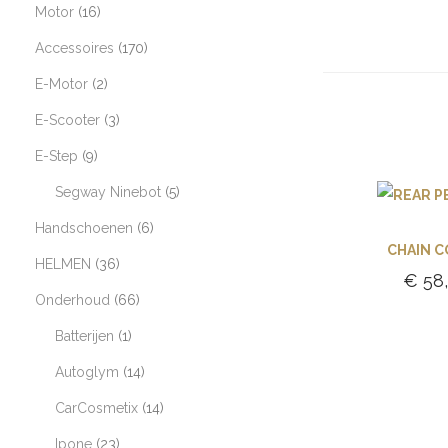
Motor
16
Accessoires
170
E-Motor
2
E-Scooter
3
E-Step
9
Segway Ninebot
5
Handschoenen
6
CHAIN 
HELMEN
36
€
58,
Onderhoud
66
Toevoe
Batterijen
1
winke
Autoglym
14
CarCosmetix
14
Ipone
23