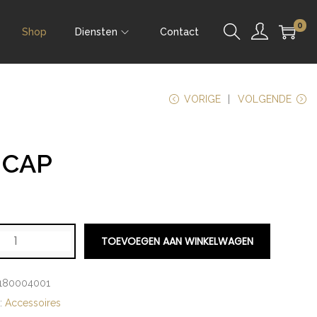
0
Shop
Diensten
Contact
VORIGE
VOLGENDE
 CAP
9
TOEVOEGEN AAN WINKELWAGEN
180004001
e:
Accessoires