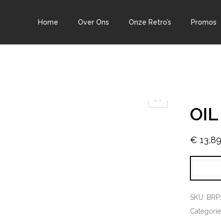
Home
Over Ons
Onze Retro’s
Promos
OIL
€
13,8
SKU:
BRP
Categori