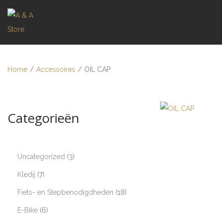
Home
/
Accessoires
/
OIL CAP
Categorieën
Uncategorized
3
Kledij
7
Fiets- en Stepbenodigdheden
18
E-Bike
6