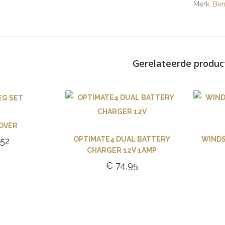
Merk:
Ben
Gerelateerde produc
COVER
OPTIMATE4 DUAL BATTERY
WIND
52
CHARGER 12V 1AMP
gen aan
€
74,95
lwagen
Toevoegen aan
winkelwagen