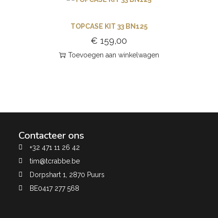
TOPCASE KIT 33 BN125
€
159,00
Toevoegen aan winkelwagen
Contacteer ons
+32 471 11 26 42
tim@tcrabbe.be
Dorpshart 1, 2870 Puurs
BE0417 277 568