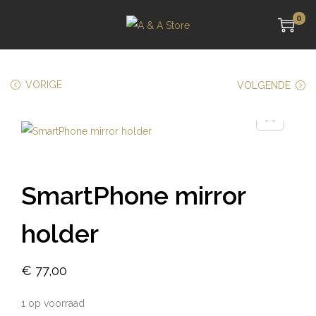
0
VORIGE
VOLGENDE
SmartPhone mirror
holder
€
77,00
1 op voorraad