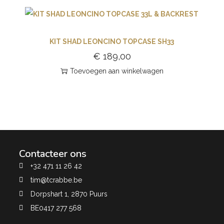
KIT SHAD LEONCINO TOPCASE SH33
€
189,00
Toevoegen aan winkelwagen
Contacteer ons
+32 471 11 26 42
tim@tcrabbe.be
Dorpshart 1, 2870 Puurs
BE0417 277 568