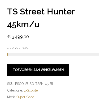
TS Street Hunter
45km/u
€
3.499,00
1 op voorraad
TOEVOEGEN AAN WINKELWAGEN
SKU:
ESCO-SUSO-TSSH-45-BL
Categorie:
E-Scooter
Merk:
Super Soco