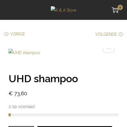
0
VORIGE
VOLGENDE
UHD shampoo
€
73,60
2 op voorraad