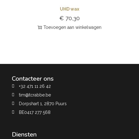
UHD wax
€
70,30
Toevoegen aan winkelwagen
Contacteer ons
+32 471 11 26 42
tim@tcrabbe.be
Dorpshart 1, 2870 Puurs
BE0417 277 568
Diensten