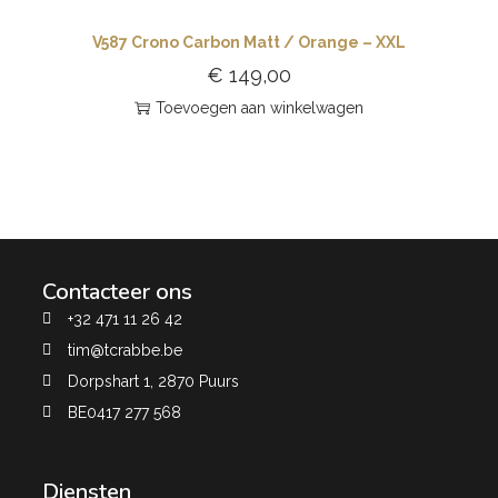
V587 Crono Carbon Matt / Orange – XXL
€
149,00
Toevoegen aan winkelwagen
Contacteer ons
+32 471 11 26 42
tim@tcrabbe.be
Dorpshart 1, 2870 Puurs
BE0417 277 568
Diensten