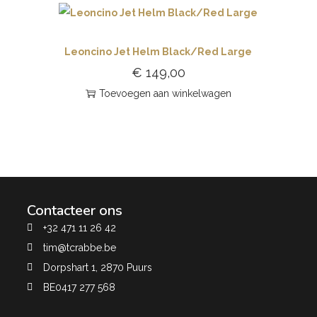
Leoncino Jet Helm Black/Red Large
€
149,00
Toevoegen aan winkelwagen
Contacteer ons
+32 471 11 26 42
tim@tcrabbe.be
Dorpshart 1, 2870 Puurs
BE0417 277 568