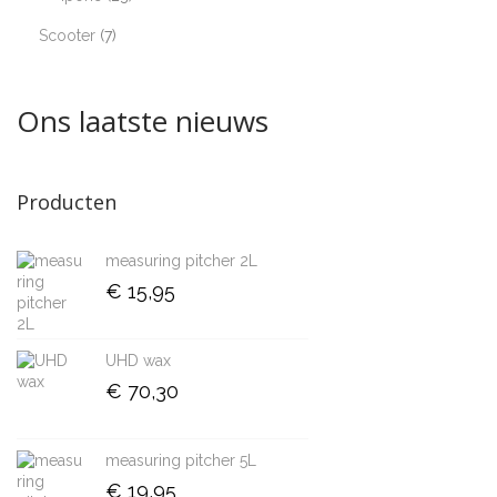
winke
Scooter
7
Ons laatste nieuws
Producten
measuring pitcher 2L
€
15,95
UHD wax
€
70,30
measuring pitcher 5L
€
19,95