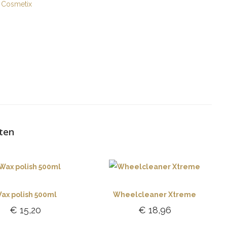
 Cosmetix
ten
ax polish 500ml
Wheelcleaner Xtreme
€
15,20
€
18,96
Toevoegen aan
Toevoegen aan