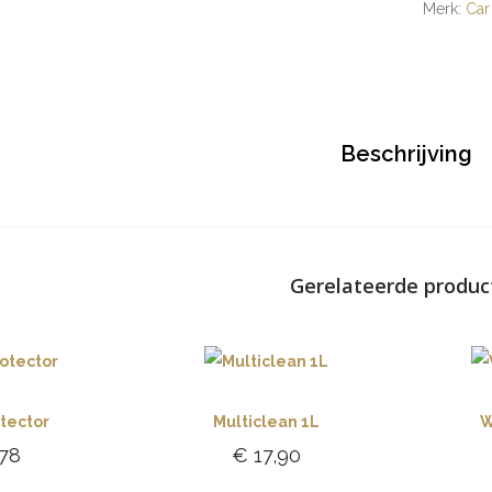
Merk:
Car
Beschrijving
Gerelateerde produc
otector
Multiclean 1L
W
78
€
17,90
gen aan
Toevoegen aan