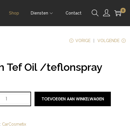
0
Shop
Diensten
Contact
VORIGE
VOLGENDE
 Tef Oil /teflonspray
4
TOEVOEGEN AAN WINKELWAGEN
1
e:
CarCosmetix