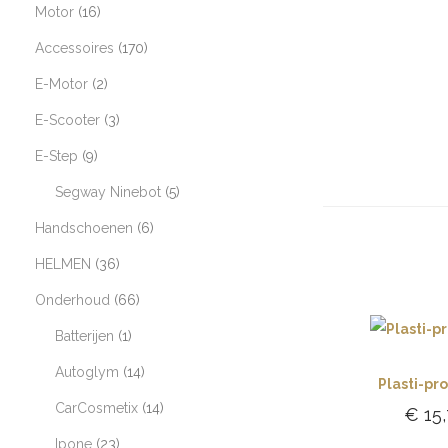
Motor
16
Accessoires
170
E-Motor
2
E-Scooter
3
E-Step
9
Segway Ninebot
5
Handschoenen
6
HELMEN
36
Onderhoud
66
Batterijen
1
Autoglym
14
Plasti-pr
CarCosmetix
14
€
15,
Ipone
23
Toevoe