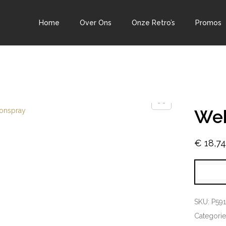
Home
Over Ons
Onze Retro’s
Promos
Weh
€
18,7
SKU:
P59
Categori