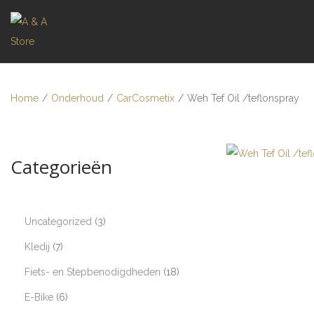
Home
/
Onderhoud
/
CarCosmetix
/
Weh Tef Oil /teflonspray
Categorieën
Uncategorized
3
Kledij
7
Fiets- en Stepbenodigdheden
18
E-Bike
6