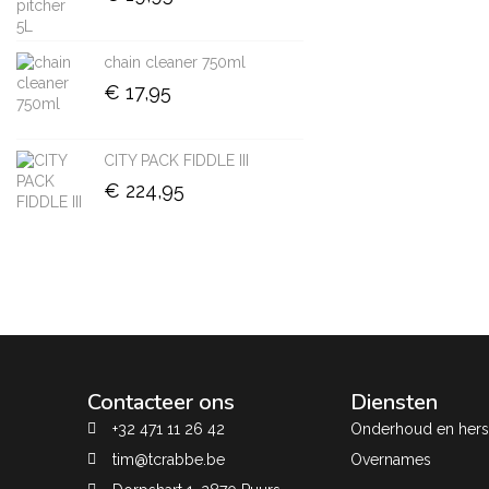
chain cleaner 750ml
€
17,95
CITY PACK FIDDLE III
€
224,95
Contacteer ons
Diensten
+32 471 11 26 42
Onderhoud en herst
tim@tcrabbe.be
Overnames