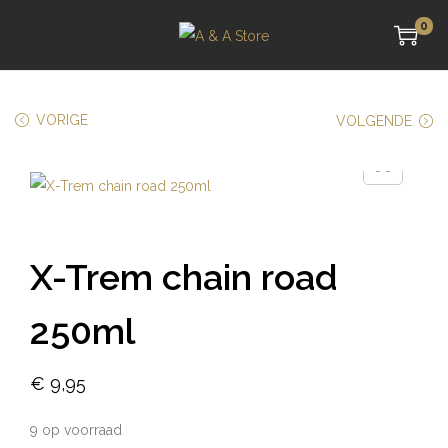
0
VORIGE
VOLGENDE
X-Trem chain road
250ml
€
9,95
9 op voorraad