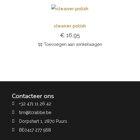
cleaner polish
€
16,95
Toevoegen aan winkelwagen
Contacteer ons
+32 471 11 26 42
tim@tcrabbe.be
Dorpshart 1, 2870 Puurs
BE0417 277 568