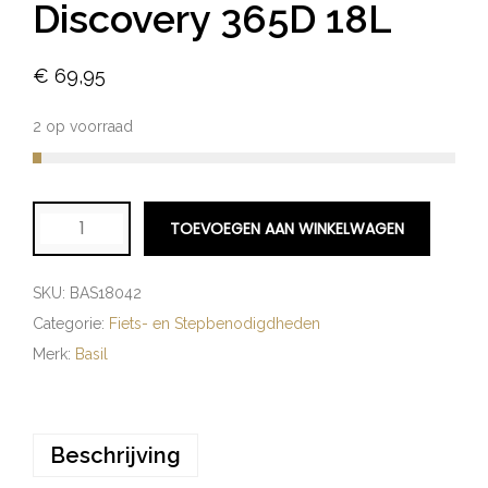
Discovery 365D 18L
€
69,95
2 op voorraad
TOEVOEGEN AAN WINKELWAGEN
SKU:
BAS18042
Categorie:
Fiets- en Stepbenodigdheden
Merk:
Basil
Beschrijving