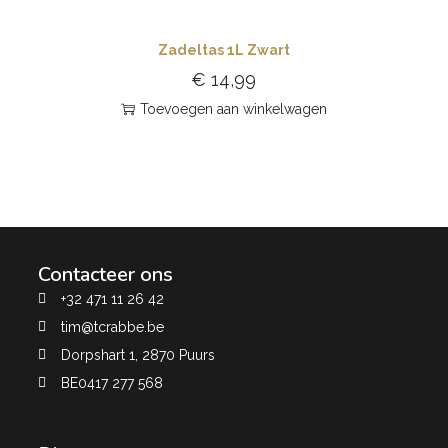
Zadeltas 1L Zwart
€
14,99
Toevoegen aan winkelwagen
Contacteer ons
+32 471 11 26 42
tim@tcrabbe.be
Dorpshart 1, 2870 Puurs
BE0417 277 568