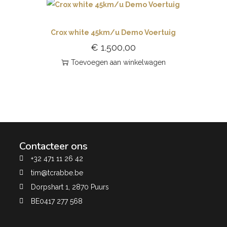
Crox white 45km/u Demo Voertuig
€
1.500,00
Toevoegen aan winkelwagen
Contacteer ons
+32 471 11 26 42
tim@tcrabbe.be
Dorpshart 1, 2870 Puurs
BE0417 277 568