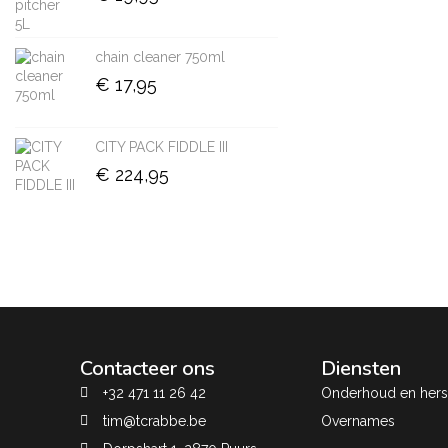
chain cleaner 750ml
€
17,95
CITY PACK FIDDLE III
€
224,95
Contacteer ons
Diensten
+32 471 11 26 42
Onderhoud en herst
tim@tcrabbe.be
Overnames