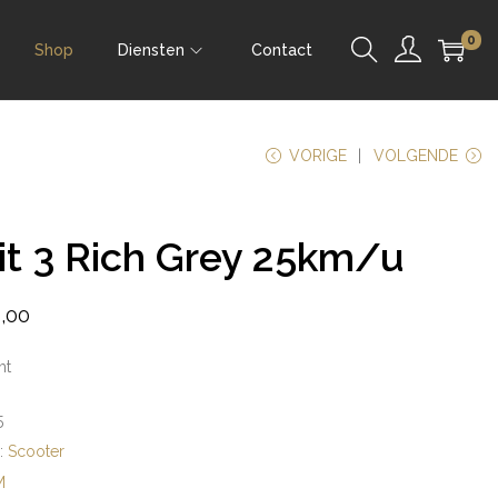
0
Shop
Diensten
Contact
VORIGE
VOLGENDE
it 3 Rich Grey 25km/u
,00
ht
5
e:
Scooter
M