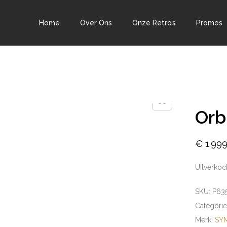
Home
Over Ons
Onze Retro’s
Promos
Orb
€
1.999
Uitverkoc
SKU:
P63
Categori
Merk:
SY