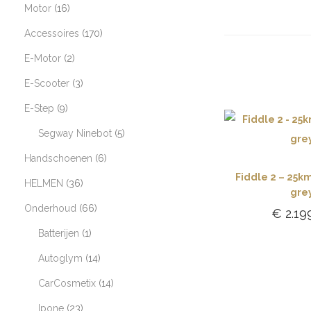
Motor
16
Accessoires
170
E-Motor
2
E-Scooter
3
E-Step
9
Segway Ninebot
5
Handschoenen
6
Fiddle 2 – 25k
HELMEN
36
gre
Onderhoud
66
€
2.19
Batterijen
1
Toevoe
winke
Autoglym
14
CarCosmetix
14
Ipone
23