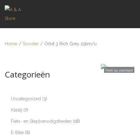
Home
/
Scooter
/
Orbit 3 Rich Grey 25km/u
Niet op voorraad
Categorieën
Uncategorized
3
Kledij
7
Fiets- en Stepbenodigdheden
18
E-Bike
6