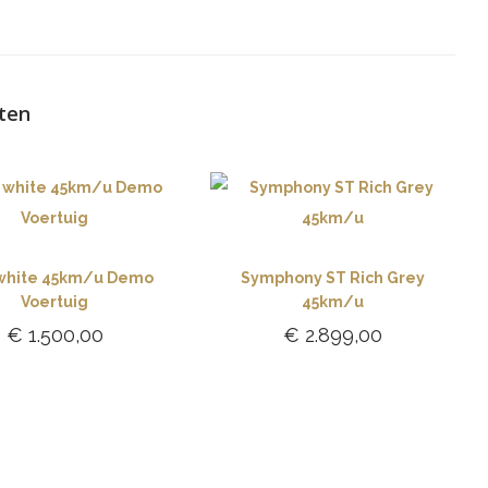
ten
 white 45km/u Demo
Symphony ST Rich Grey
Voertuig
45km/u
€
1.500,00
€
2.899,00
Toevoegen aan
Toevoegen aan
winkelwagen
winkelwagen