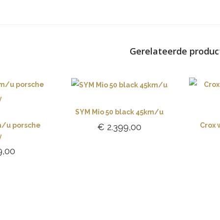
Gerelateerde produc
SYM Mio 50 black 45km/u
m/u porsche
Crox
€
2.399,00
y
Toevoegen aan
9,00
winkelwagen
gen aan
lwagen