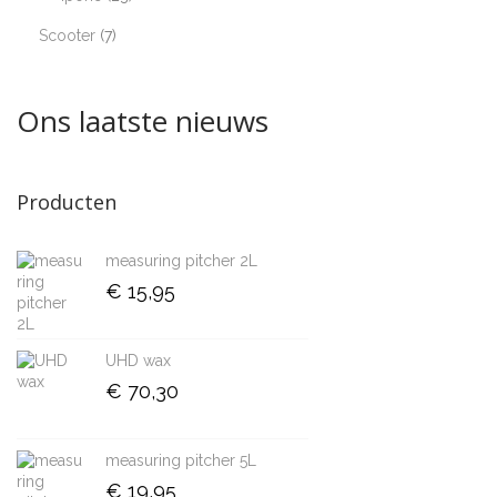
Scooter
7
Ons laatste nieuws
Producten
measuring pitcher 2L
€
15,95
UHD wax
€
70,30
measuring pitcher 5L
€
19,95