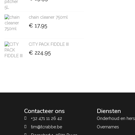
chain cleaner 750ml
€
17,95
CITY PACK FIDDLE III
€
224,95
Contacteer ons
Diensten
+32 471 11 26 42
Onderhoud en herst
tim@tcrabbe.be
Overnames