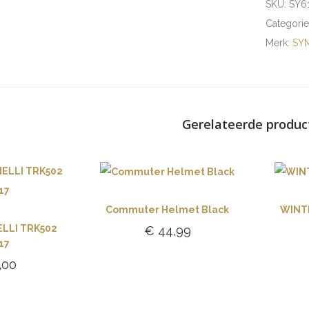
SKU:
SY6
Categori
Merk:
SY
Gerelateerde produc
Commuter Helmet Black
WINT
LLI TRK502
€
44,99
17
Toevoegen aan
,00
winkelwagen
gen aan
lwagen