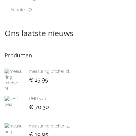
Scooter
7
Ons laatste nieuws
Producten
measuring pitcher 2L
€
15,95
UHD wax
€
70,30
measuring pitcher 5L
€
19,95