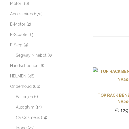
Motor
16
Accessoires
170
E-Motor
2
E-Scooter
3
E-Step
9
Segway Ninebot
5
Handschoenen
6
HELMEN
36
Onderhoud
66
TOP RACK BENE
Batterijen
1
NA20
Autoglym
14
€
129
CarCosmetix
14
Toevoe
Ipone
23
winke