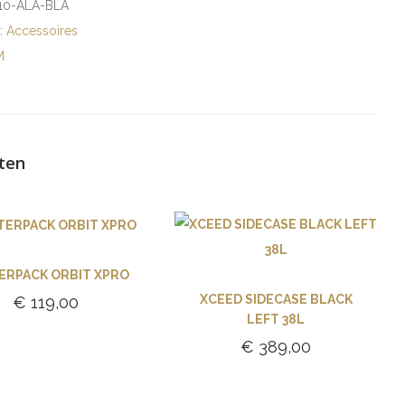
10-ALA-BLA
e:
Accessoires
M
ten
ERPACK ORBIT XPRO
XCEED SIDECASE BLACK
€
119,00
LEFT 38L
Toevoegen aan
€
389,00
winkelwagen
Toevoegen aan
winkelwagen