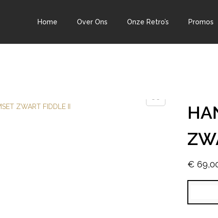
Home
Over Ons
Onze Retro’s
Promos
HA
ZWA
€
69,0