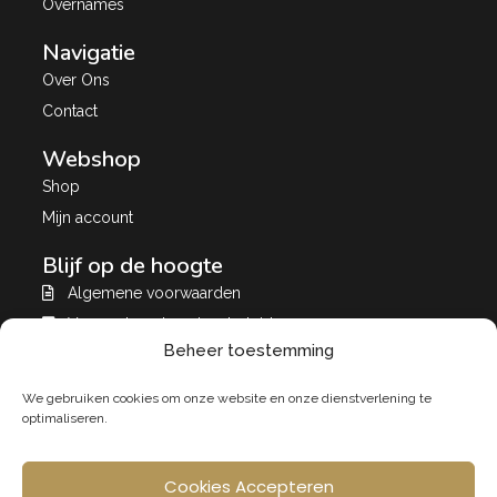
Overnames
Navigatie
Over Ons
Contact
Webshop
Shop
Mijn account
Blijf op de hoogte
Algemene voorwaarden
Verzend- en leveringsbeleid
Beheer toestemming
Privacybeleid
A&A store Puurs
We gebruiken cookies om onze website en onze dienstverlening te
A&A Store
optimaliseren.
Tweedehands
Cookies Accepteren