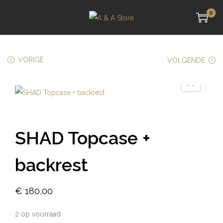
0
VORIGE
VOLGENDE
SHAD Topcase +
backrest
€
180,00
2 op voorraad