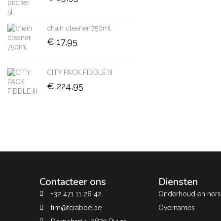
chain cleaner 750ml
€
17,95
CITY PACK FIDDLE III
€
224,95
Contacteer ons
Diensten
+32 471 11 26 42
Onderhoud en herst
tim@tcrabbe.be
Overnames