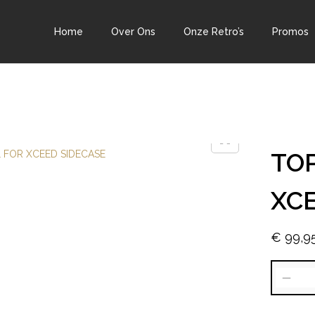
Home
Over Ons
Onze Retro’s
Promos
TOP
XC
€
99,9