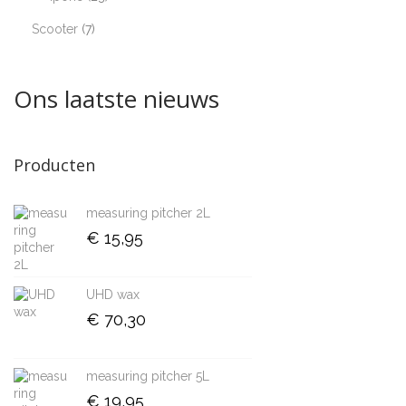
Scooter
7
Ons laatste nieuws
Producten
measuring pitcher 2L
€
15,95
UHD wax
€
70,30
measuring pitcher 5L
€
19,95