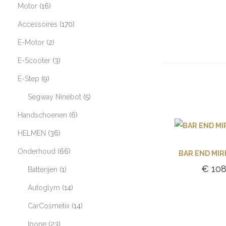
Motor
16
Accessoires
170
E-Motor
2
E-Scooter
3
E-Step
9
Segway Ninebot
5
Handschoenen
6
HELMEN
36
Onderhoud
66
BAR END MI
€
108
Batterijen
1
Toevoe
Autoglym
14
winke
CarCosmetix
14
Ipone
23