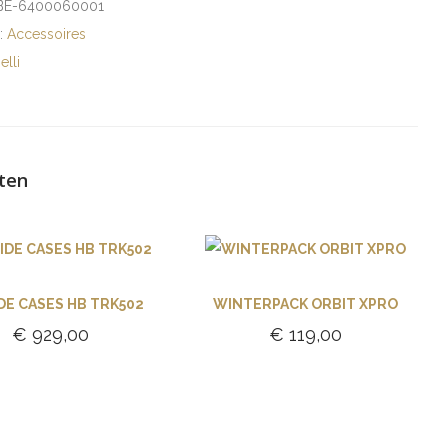
BE-6400060001
e:
Accessoires
elli
ten
IDE CASES HB TRK502
WINTERPACK ORBIT XPRO
€
929,00
€
119,00
Toevoegen aan
Toevoegen aan
winkelwagen
winkelwagen