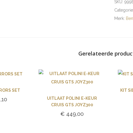
SKU:
999
Categori
Merk:
Ben
Gerelateerde produc
RRORS SET
KIT S
UITLAAT POLINI E-KEUR
,10
CRUIS GTS JOYZ300
gen aan
€
449,00
lwagen
Toevoegen aan
winkelwagen