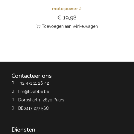
moto power 2
€
19,98
Toevoegen aan winkelwagen
Contacteer ons
+32 471 11 26 42
tim@tcrabbe.be
Dorpshart 1, 2870 Puurs
BE0417 277 568
Diensten