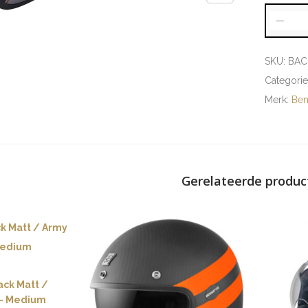
SKU:
BAC
Categori
Merk:
Ben
Gerelateerde produc
ack Matt /
 – Medium