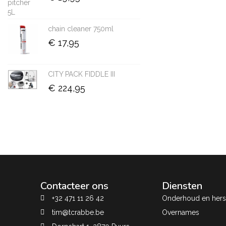
chain cleaner 750ml
€
17,95
CITY PACK FIDDLE III
€
224,95
Contacteer ons
Diensten
+32 471 11 26 42
Onderhoud en herst
tim@tcrabbe.be
Overnames