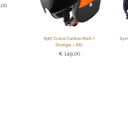
,00
gen aan
lwagen
V587 Crono Carbon Matt /
Sym
Orange – XXL
€
149,00
Toevoegen aan
winkelwagen