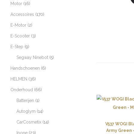
Motor
16
Accessoires
170
E-Motor
2
E-Scooter
3
E-Step
9
Segway Ninebot
5
Handschoenen
6
HELMEN
36
Onderhoud
66
Batterijen
1
Autoglym
14
CarCosmetix
14
V537 WOGI Bl
Army Green
Ipone
23