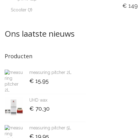
€
149
Scooter
7
Toevoe
winke
Ons laatste nieuws
Producten
measuring pitcher 2L
€
15,95
UHD wax
€
70,30
measuring pitcher 5L
€
19,95