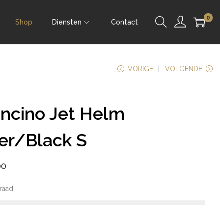
0
Shop
Diensten
Contact
VORIGE
VOLGENDE
ncino Jet Helm
ver/Black S
00
raad