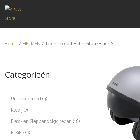
Home
/
HELMEN
/
Leoncino Jet Helm Silver/Black S
Categorieën
Uncategorized
3
Kledij
7
Fiets- en Stepbenodigdheden
18
E-Bike
6