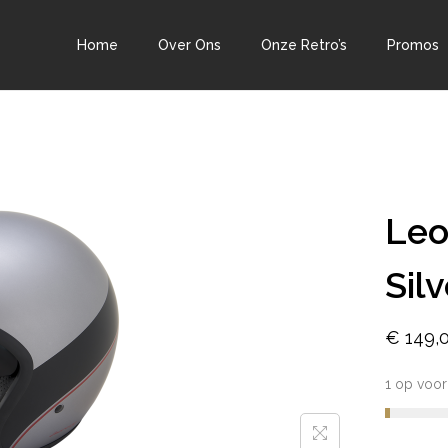
Home
Over Ons
Onze Retro’s
Promos
Leo
Sil
€
149,
1 op voor