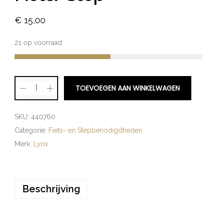
€
15,00
21 op voorraad
TOEVOEGEN AAN WINKELWAGEN
SKU:
440760
Categorie:
Fiets- en Stepbenodigdheden
Merk:
Lynx
Beschrijving